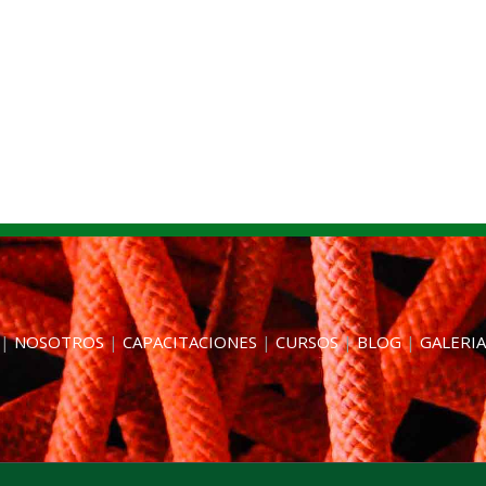
|
NOSOTROS
|
CAPACITACIONES
|
CURSOS
|
BLOG
|
GALERIA