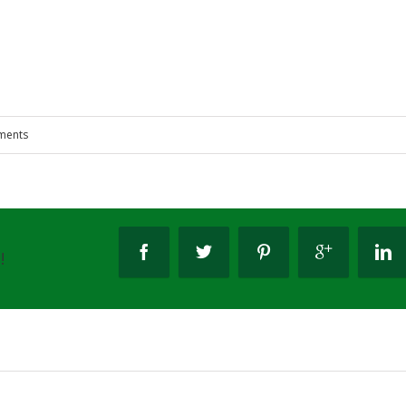
ments
!