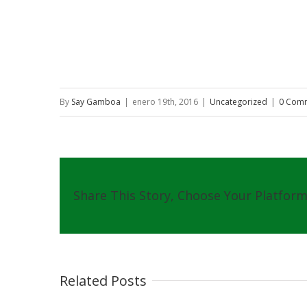
By
Say Gamboa
|
enero 19th, 2016
|
Uncategorized
|
0 Com
Share This Story, Choose Your Platform
Related Posts