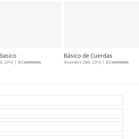
s
Trabajo en alturas
Curs
RCP
Comments
diciembre 27th, 2016
|
0 Comments
diciem