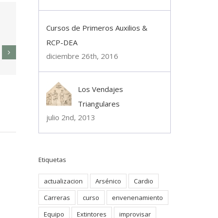
Cursos de Primeros Auxilios &
RCP-DEA
diciembre 26th, 2016
os de Primeros Auxilios &
Curso de Instructores
Los Vendajes
-DEA
diciembre 25th, 2016
|
0 Comment
Triangulares
bre 26th, 2016
|
1 Comment
julio 2nd, 2013
Etiquetas
actualizacion
Arsénico
Cardio
Carreras
curso
envenenamiento
Equipo
Extintores
improvisar