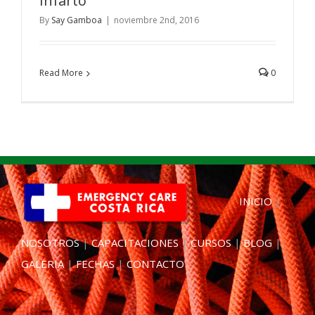
Infarto
By
Say Gamboa
|
noviembre 2nd, 2016
Read More
0
INICIO
|
NOSOTROS
|
CAPACITACIONES
|
CURSOS
|
BLOG
|
GALERIA
|
FECHAS
|
CONTACTO