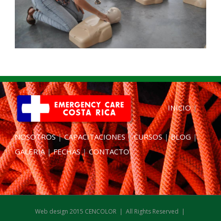
INICIO
|
NOSOTROS
|
CAPACITACIONES
|
CURSOS
|
BLOG
|
GALERIA
|
FECHAS
|
CONTACTO
Web design 2015 CENCOLOR | All Rights Reserved |