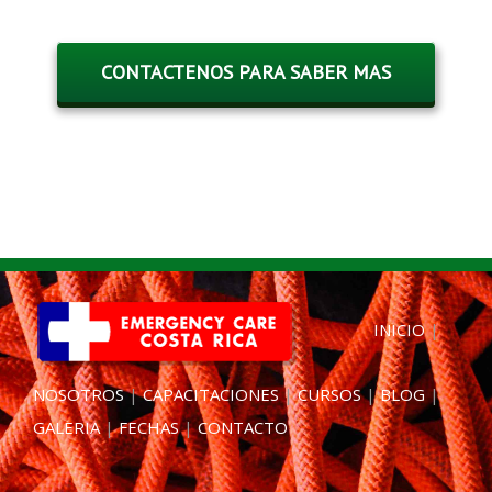
CONTACTENOS PARA SABER MAS
INICIO
|
NOSOTROS
|
CAPACITACIONES
|
CURSOS
|
BLOG
|
GALERIA
|
FECHAS
|
CONTACTO