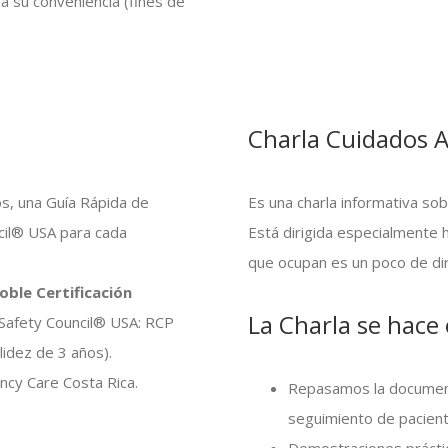
a su conveniencia (fines de
Charla Cuidados 
os, una Guía Rápida de
Es una charla informativa so
ncil® USA para cada
Está dirigida especialmente h
que ocupan es un poco de dir
oble Certificación
La Charla se hace 
 Safety Council® USA: RCP
lidez de 3 años).
ncy Care Costa Rica.
Repasamos la document
seguimiento de pacien