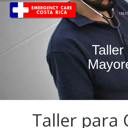
INI
Talle
Mayore
Taller para