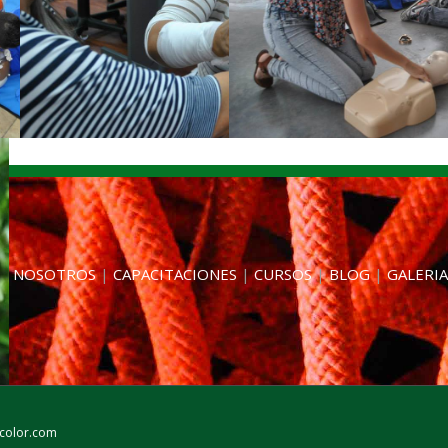
|
NOSOTROS
|
CAPACITACIONES
|
CURSOS
|
BLOG
|
GALERIA
color.com