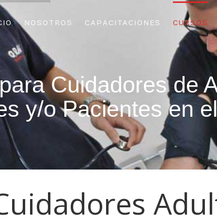
CIO
NOSOTROS
CAPACITACIONES
CURSOS
r para Cuidadores de A
s y/o Pacientes en e
 Cuidadores Adu