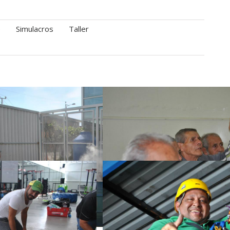
e
Simulacros
Taller