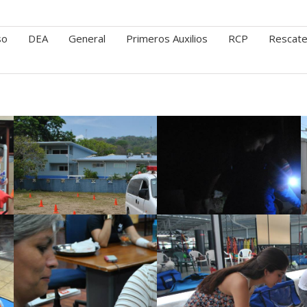
so
DEA
General
Primeros Auxilios
RCP
Rescat