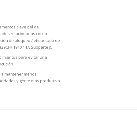
lementos clave del de
dades relacionadas con la
ación de bloqueo / etiquetado de
29CFR 1910.147, Subparte J).
dimientos para evitar una
ocución
 a mantener menos
acidades y gente mas productiva