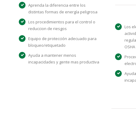
Aprenda la diferencia entre los
distintas formas de energía peligrosa
Los procedimientos para el control o
Los e
reduccion de riesgos
activi
Equipo de protección adecuado para
regul
bloqueo/etiquetado
OSHA (
Ayuda a mantener menos
Proce
incapacidades y gente mas productiva
electr
Ayuda
incap