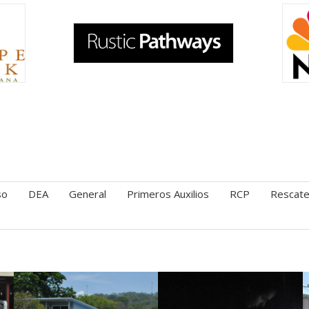
so
DEA
General
Primeros Auxilios
RCP
Rescat