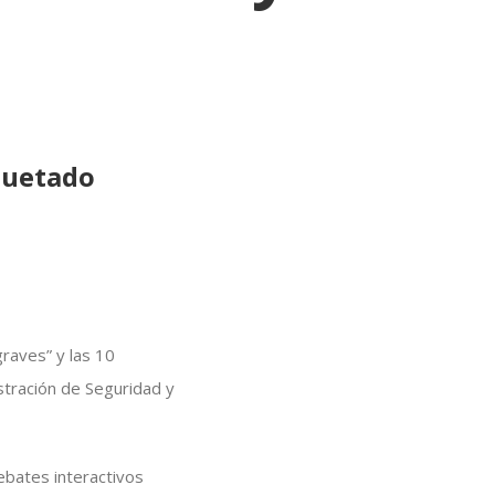
quetado
graves” y las 10
stración de Seguridad y
ebates interactivos