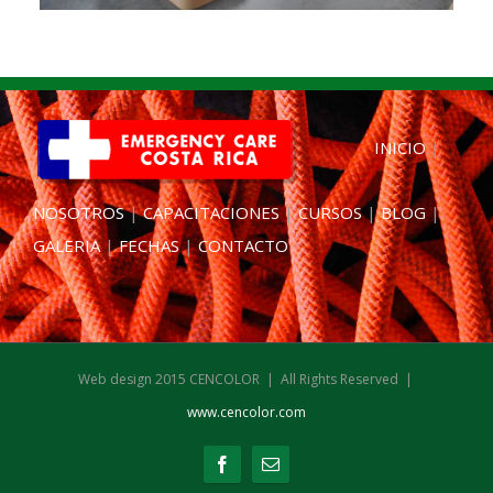
INICIO
|
NOSOTROS
|
CAPACITACIONES
|
CURSOS
|
BLOG
|
GALERIA
|
FECHAS
|
CONTACTO
Web design 2015 CENCOLOR | All Rights Reserved |
www.cencolor.com