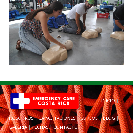
INICIO
|
NOSOTROS
|
CAPACITACIONES
|
CURSOS
|
BLOG
|
GALERIA
|
FECHAS
|
CONTACTO