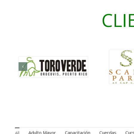
CLI
Adulto Mayor
Capacitación
Cuerdas
Cur
All