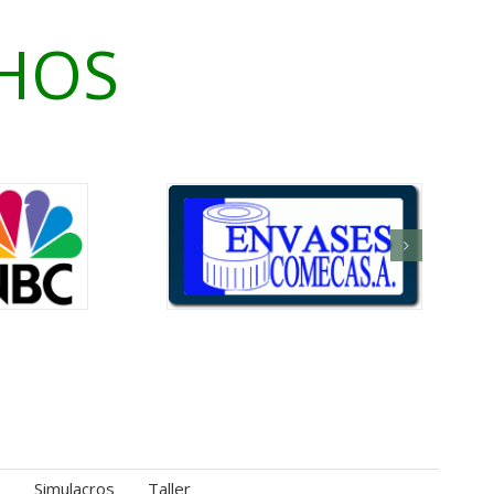
CHOS
e
Simulacros
Taller