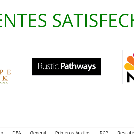
ENTES SATISFE
so
DEA
General
Primeros Auxilios
RCP
Rescat